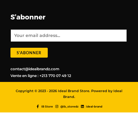
S’abonner
E
m
a
i
l
*
S'ABONNER
contact@idealbrandz.com
Vente en ligne : +213 770 07 49 12
Copyright © 2023 - 2026 Ideal Brand Store. Powered by Ideal
Brand.
IB Store
@ib_storedz
ideal-brand