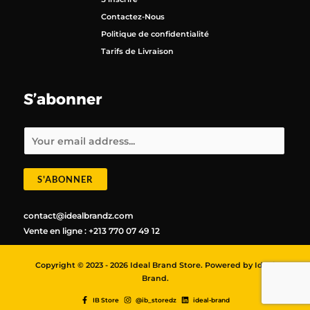
Contactez-Nous
Politique de confidentialité
Tarifs de Livraison
S’abonner
E
m
a
i
l
*
S'ABONNER
contact@idealbrandz.com
Vente en ligne : +213 770 07 49 12
Copyright © 2023 - 2026 Ideal Brand Store. Powered by Ideal
Brand.
IB Store
@ib_storedz
ideal-brand