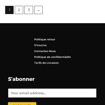
1
2
3
→
Politique retour
S’inscrire
Contactez-Nous
Politique de confidentialité
Tarifs de Livraison
S’abonner
E
m
a
i
l
*