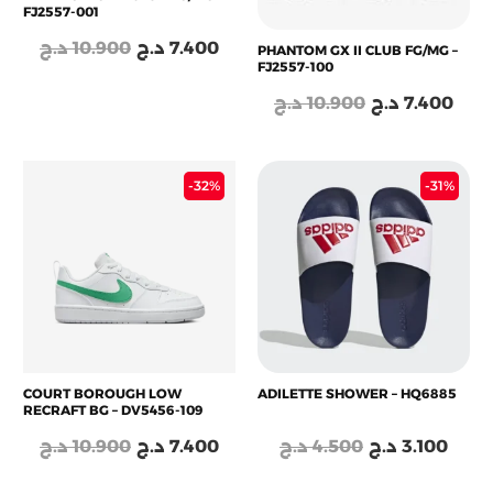
FJ2557-001
د.ج
10.900
د.ج
7.400
PHANTOM GX II CLUB FG/MG –
FJ2557-100
د.ج
10.900
د.ج
7.400
Le
Le
Le
Le
-32%
-31%
prix
prix
prix
prix
initial
actuel
initial
actu
était :
est :
était :
est :
4.500 د.ج.
7.400 د.ج.
10.900 د.ج.
COURT BOROUGH LOW
ADILETTE SHOWER – HQ6885
RECRAFT BG – DV5456-109
د.ج
10.900
د.ج
7.400
د.ج
4.500
د.ج
3.100