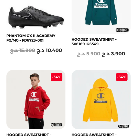
5.900 د.ج.
10.400 د.ج.
15.800 د.ج.
PHANTOM GX II ACADEMY
HOODED SWEATSHIRT –
FG/MG – FD6723-001
306169-GS549
د.ج
15.800
د.ج
10.400
د.ج
5.900
د.ج
3.900
Le
Le
Le
Le
-34%
-34%
prix
prix
prix
prix
initial
actuel
initial
actu
était :
est :
était :
est :
5.900 د.ج.
3.900 د.ج.
5.900 د.ج.
HOODED SWEATSHIRT –
HOODED SWEATSHIRT –