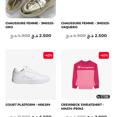
CHAUSSURE FEMME – JM032S-
CHAUSSURE FEMME – JM032S-
ORO
VAQUERO
د.ج
4.900
د.ج
2.500
د.ج
4.900
د.ج
2.500
Le
Le
Le
Le
-42%
-40%
prix
prix
prix
prix
initial
actuel
initial
actu
était :
est :
était :
est :
4.800 د.ج.
6.900 د.ج.
11.900 د.ج.
COURT PLATFORM – H06299
CREWNECK SWEATSHIRT –
404514-PS042