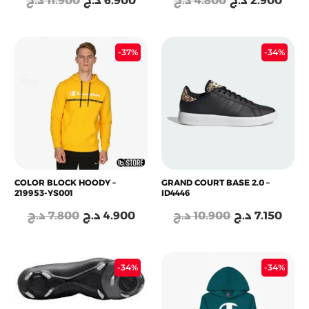
د.ج
11.900
د.ج
6.900
د.ج
4.800
د.ج
2.900
Le
Le
Le
Le
-37%
-34%
prix
prix
prix
prix
initial
actuel
initial
actu
était :
est :
était :
est :
10.900 د.ج.
4.900 د.ج.
7.800 د.ج.
COLOR BLOCK HOODY –
GRAND COURT BASE 2.0 –
219953-YS001
ID4446
د.ج
7.800
د.ج
4.900
د.ج
10.900
د.ج
7.150
Le
Le
Le
Le
-34%
-34%
prix
prix
prix
prix
initial
actuel
initial
actu
était :
est :
était :
est :