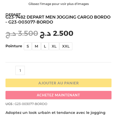
Glissez l'image pour voir plus d'images
DEPART
G23-7482 DEPART MEN JOGGING CARGO BORDO
– G23-003077-BORDO
د.ج
3.500
د.ج
2.500
Pointure
S
M
L
XL
XXL
AJOUTER AU PANIER
ACHETEZ MAINTENANT
UGS :
G23-003077-BORDO
Adoptez un look urbain et tendance avec le jogging