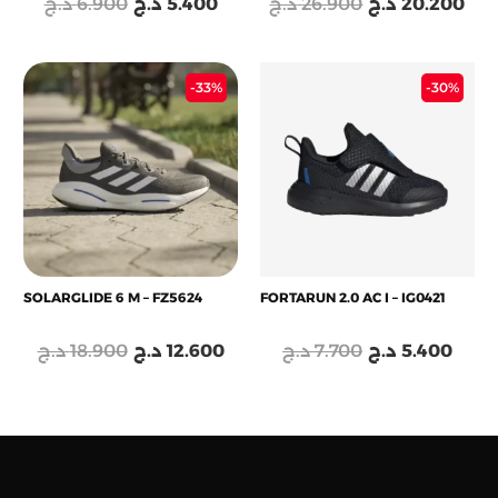
د.ج
6.900
د.ج
5.400
د.ج
26.900
د.ج
20.200
Le
Le
Le
Le
-33%
-30%
prix
prix
prix
prix
initial
actuel
initial
actu
était :
est :
était :
est :
7.700 د.ج.
12.600 د.ج.
18.900 د.ج.
SOLARGLIDE 6 M – FZ5624
FORTARUN 2.0 AC I – IG0421
د.ج
18.900
د.ج
12.600
د.ج
7.700
د.ج
5.400