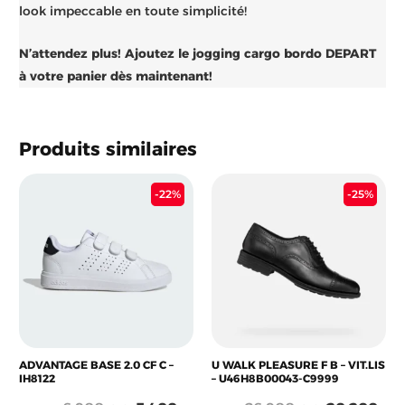
look impeccable en toute simplicité!
N’attendez plus! Ajoutez le jogging cargo bordo DEPART
à votre panier dès maintenant!
Produits similaires
Le
Le
Le
Le
-22%
-25%
prix
prix
prix
pri
initial
actuel
initial
act
était :
est :
était :
est 
26.900 د.ج.
5.400 د.ج.
6.900 د.ج.
ADVANTAGE BASE 2.0 CF C –
U WALK PLEASURE F B – VIT.LIS
IH8122
– U46H8B00043-C9999