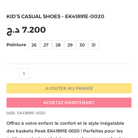
KID’S CASUAL SHOES – EK41891E-0020
د.ج
7.200
Pointure
26
27
28
29
30
31
AJOUTER AU PANIER
ACHETEZ MAINTENANT
UGS :
EK41891E-0020
Offrez à votre enfant le confort et le style inégalable
des baskets Peak EK41891E-0020 ! Parfaites pour les