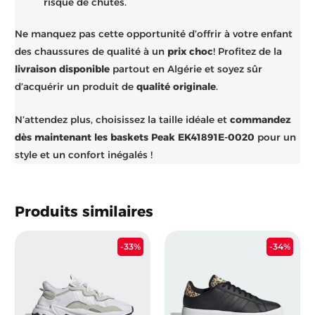
risque de chutes.
Ne manquez pas cette opportunité d’offrir à votre enfant
des chaussures de qualité à un
prix choc
! Profitez de la
livraison disponible
partout en Algérie et soyez sûr
d’acquérir un produit de
qualité originale
.
N’attendez plus, choisissez la taille idéale et
commandez
dès maintenant les baskets Peak EK41891E-0020
pour un
style et un confort inégalés !
Produits similaires
Le
Le
Le
Le
-33%
-34%
prix
prix
prix
prix
initial
actuel
initial
actu
était :
est :
était :
est :
10.900 د.ج.
12.600 د.ج.
18.900 د.ج.