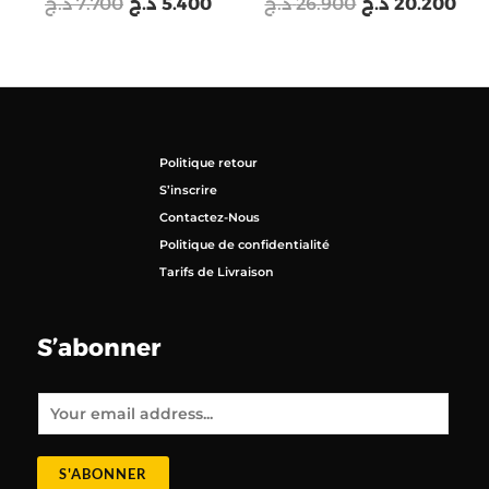
د.ج
7.700
د.ج
5.400
د.ج
26.900
د.ج
20.200
Politique retour
S’inscrire
Contactez-Nous
Politique de confidentialité
Tarifs de Livraison
S’abonner
E
m
a
i
l
*
S'ABONNER