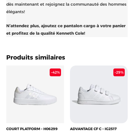
dès maintenant et rejoignez la communauté des hommes
élégants!
N’attendez plus, ajoutez ce pantalon cargo à votre panier
et profitez de la qualité Kenneth Cole!
Produits similaires
Le
Le
Le
Le
-42%
-29%
prix
prix
prix
prix
initial
actuel
initial
actu
était :
est :
était :
est :
7.900 د.ج.
6.900 د.ج.
11.900 د.ج.
COURT PLATFORM – H06299
ADVANTAGE CF C – IG2517