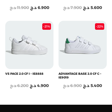
د.ج
11.900
د.ج
6.900
د.ج
7.900
د.ج
5.600
Le
Le
Le
Le
-21%
-22%
prix
prix
prix
prix
initial
actuel
initial
actu
était :
est :
était :
est :
6.900 د.ج.
4.900 د.ج.
6.200 د.ج.
VS PACE 2.0 CF I – IE8888
ADVANTAGE BASE 2.0 CF C –
IE9019
د.ج
6.200
د.ج
4.900
د.ج
6.900
د.ج
5.400