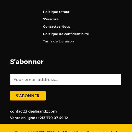
Politique retour
S’inscrire
Contactez-Nous
Politique de confidentialité
Tarifs de Livraison
S’abonner
E
m
a
i
l
*
S'ABONNER
contact@idealbrandz.com
Vente en ligne : +213 770 07 49 12