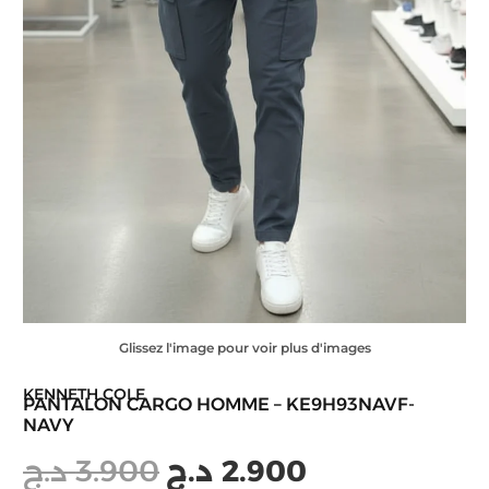
Glissez l'image pour voir plus d'images
KENNETH COLE
PANTALON CARGO HOMME – KE9H93NAVF-
NAVY
د.ج
3.900
د.ج
2.900