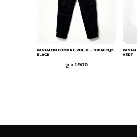
PANTALON COMBA 6 POCHE – TB0A6CQ2-
PANTAL
BLACK
VERT
د.ج
1.900