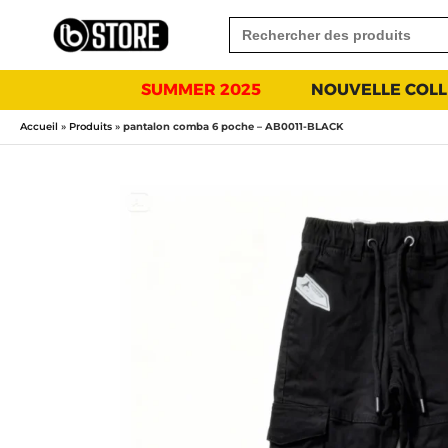
Aller
ARCH BUTTON
au
contenu
SUMMER 2025
NOUVELLE COLL
Accueil
»
Produits
»
pantalon comba 6 poche – AB0011-BLACK