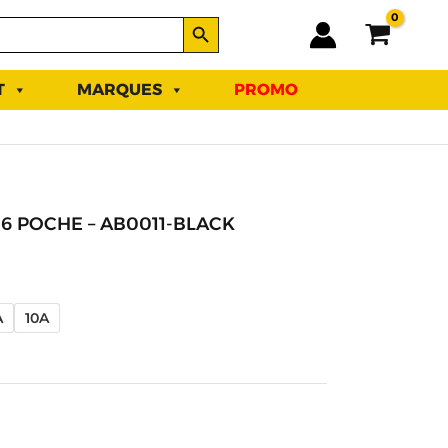
SEARCH BUTTON
T
MARQUES
PROMO
 POCHE – AB0011-BLACK
A
10A