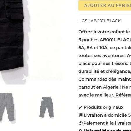
AJOUTER AU PANIE
UGS :
AB0011-BLACK
Offrez à votre enfant le
6 poches AB0011-BLACK 
6A, 8A et 10A, ce pantal
toutes ses aventures. Av
place pour ses trésors
durabilité et d’élégance
Commandez dès maintena
partout en Algérie ! Ne
avec le meilleur. Réfé
✔️ Produits originaux
🚚 Livraison à domicile 5
💳 Paiement à la livraiso
🔄
Voir politique de ret