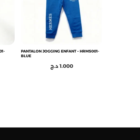
01-
PANTALON JOGGING ENFANT – HRMS001-
BLUE
د.ج
1.000