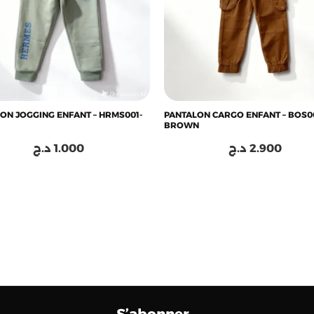
ON JOGGING ENFANT – HRMS001-
PANTALON CARGO ENFANT – BOS0
BROWN
د.ج
1.000
د.ج
2.900