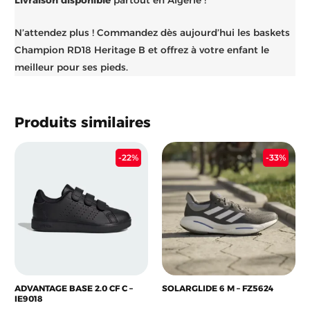
N’attendez plus ! Commandez dès aujourd’hui les baskets
Champion RD18 Heritage B et offrez à votre enfant le
meilleur pour ses pieds.
Produits similaires
Le
Le
Le
Le
-22%
-33%
prix
prix
prix
prix
initial
actuel
initial
act
était :
est :
était :
est 
18.900 د.ج.
5.400 د.ج.
6.900 د.ج.
ADVANTAGE BASE 2.0 CF C –
SOLARGLIDE 6 M – FZ5624
IE9018