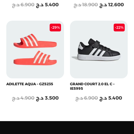
د.ج
6.900
د.ج
5.400
د.ج
18.900
د.ج
12.600
Le
Le
Le
Le
-29%
-22%
prix
prix
prix
prix
initial
actuel
initial
actu
était :
est :
était :
est :
6.900 د.ج.
3.500 د.ج.
4.900 د.ج.
ADILETTE AQUA – GZ5235
GRAND COURT 2.0 EL C –
IE5995
د.ج
4.900
د.ج
3.500
د.ج
6.900
د.ج
5.400