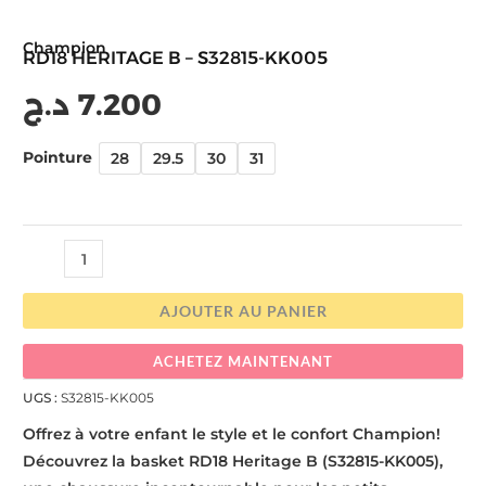
Champion
RD18 HERITAGE B – S32815-KK005
د.ج
7.200
Pointure
28
29.5
30
31
AJOUTER AU PANIER
ACHETEZ MAINTENANT
UGS :
S32815-KK005
Offrez à votre enfant le style et le confort Champion!
Découvrez la basket RD18 Heritage B (S32815-KK005),