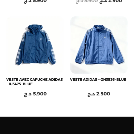
د.ج
5.900
د.ج
3.900
د.ج
2.900
VESTE AVEC CAPUCHE ADIDAS
VESTE ADIDAS – GN3536-BLUE
– IU3475-BLUE
د.ج
5.900
د.ج
2.500