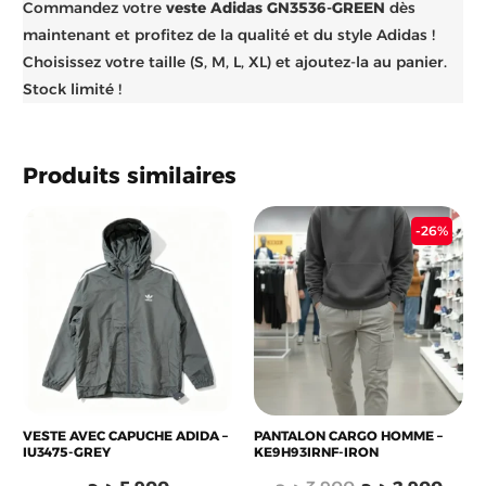
Commandez votre
veste Adidas GN3536-GREEN
dès
maintenant et profitez de la qualité et du style Adidas !
Choisissez votre taille (S, M, L, XL) et ajoutez-la au panier.
Stock limité !
Produits similaires
Le
Le
-26%
prix
prix
initial
actu
était :
est :
3.900 د.ج.
VESTE AVEC CAPUCHE ADIDA –
PANTALON CARGO HOMME –
IU3475-GREY
KE9H93IRNF-IRON