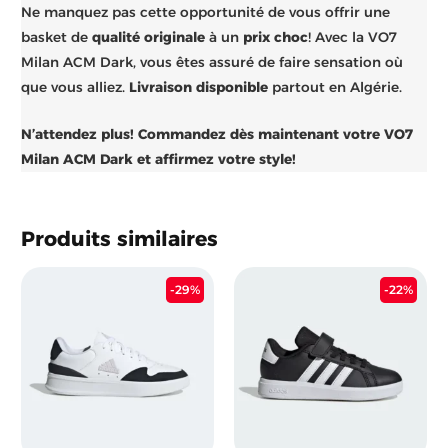
Ne manquez pas cette opportunité de vous offrir une
basket de
qualité originale
à un
prix choc
! Avec la VO7
Milan ACM Dark, vous êtes assuré de faire sensation où
que vous alliez.
Livraison disponible
partout en Algérie.
N’attendez plus! Commandez dès maintenant votre VO7
Milan ACM Dark et affirmez votre style!
Produits similaires
Le
Le
Le
Le
-29%
-22%
prix
prix
prix
prix
initial
actuel
initial
actu
était :
est :
était :
est :
6.900 د.ج.
10.100 د.ج.
14.200 د.ج.