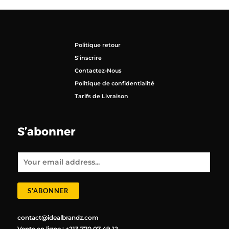
Politique retour
S’inscrire
Contactez-Nous
Politique de confidentialité
Tarifs de Livraison
S’abonner
E
m
a
i
l
*
S'ABONNER
contact@idealbrandz.com
Vente en ligne : +213 770 07 49 12