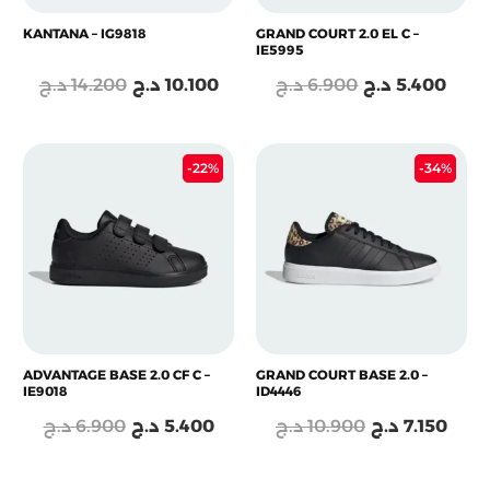
KANTANA – IG9818
GRAND COURT 2.0 EL C –
IE5995
د.ج
14.200
د.ج
10.100
د.ج
6.900
د.ج
5.400
Le
Le
Le
Le
-22%
-34%
prix
prix
prix
prix
initial
actuel
initial
actu
était :
est :
était :
est :
10.900 د.ج.
5.400 د.ج.
6.900 د.ج.
ADVANTAGE BASE 2.0 CF C –
GRAND COURT BASE 2.0 –
IE9018
ID4446
د.ج
6.900
د.ج
5.400
د.ج
10.900
د.ج
7.150