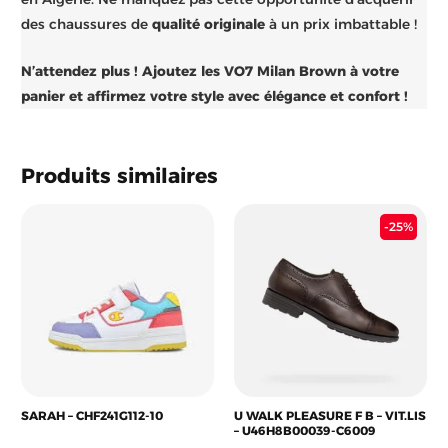
des chaussures de
qualité originale
à un prix imbattable !
N’attendez plus ! Ajoutez les VO7 Milan Brown à votre
panier et affirmez votre style avec élégance et confort !
Produits similaires
Le
Le
-25%
prix
pri
initial
act
était :
est 
26.900 د.ج.
SARAH – CHF241G112-10
U WALK PLEASURE F B – VIT.LIS
– U46H8B00039-C6009