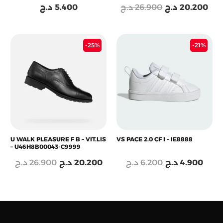
د.ج
5.400
د.ج
26.900
د.ج
20.200
Le
Le
Le
Le
-25%
-21%
prix
prix
prix
prix
initial
actuel
initial
actu
était :
est :
était :
est :
6.200 د.ج.
20.200 د.ج.
26.900 د.ج.
U WALK PLEASURE F B – VIT.LIS
VS PACE 2.0 CF I – IE8888
– U46H8B00043-C9999
د.ج
26.900
د.ج
20.200
د.ج
6.200
د.ج
4.900