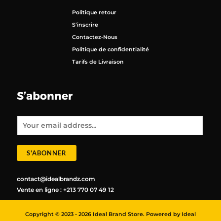
Politique retour
S’inscrire
Contactez-Nous
Politique de confidentialité
Tarifs de Livraison
S’abonner
E
m
a
i
l
*
S'ABONNER
contact@idealbrandz.com
Vente en ligne : +213 770 07 49 12
Copyright © 2023 - 2026 Ideal Brand Store. Powered by Ideal