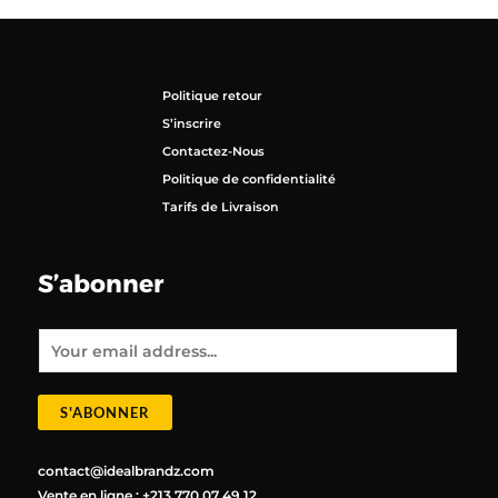
Politique retour
S’inscrire
Contactez-Nous
Politique de confidentialité
Tarifs de Livraison
S’abonner
E
m
a
i
l
*
S'ABONNER
contact@idealbrandz.com
Vente en ligne : +213 770 07 49 12