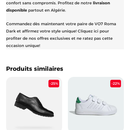
confort sans compromis. Profitez de notre
livraison
disponible
partout en Algérie.
Commandez dès maintenant votre paire de VO7 Roma
Dark et affirmez votre style unique! Cliquez ici pour
profiter de nos offres exclusives et ne ratez pas cette
occasion unique!
Produits similaires
Le
Le
Le
Le
-25%
-22%
prix
prix
prix
prix
initial
actuel
initial
actu
était :
est :
était :
est :
6.900 د.ج.
20.200 د.ج.
26.900 د.ج.