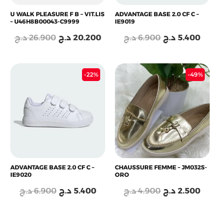
U WALK PLEASURE F B – VIT.LIS
ADVANTAGE BASE 2.0 CF C –
– U46H8B00043-C9999
IE9019
د.ج
26.900
د.ج
20.200
د.ج
6.900
د.ج
5.400
Le
Le
Le
Le
-22%
-49%
prix
prix
prix
prix
initial
actuel
initial
actu
était :
est :
était :
est :
4.900 د.ج.
5.400 د.ج.
6.900 د.ج.
ADVANTAGE BASE 2.0 CF C –
CHAUSSURE FEMME – JM032S-
IE9020
ORO
د.ج
6.900
د.ج
5.400
د.ج
4.900
د.ج
2.500