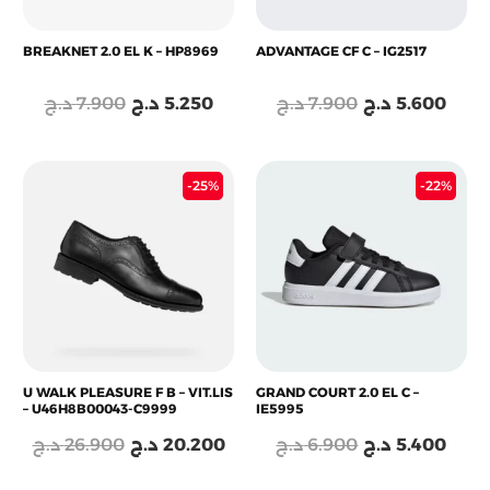
BREAKNET 2.0 EL K – HP8969
ADVANTAGE CF C – IG2517
د.ج
7.900
د.ج
5.250
د.ج
7.900
د.ج
5.600
Le
Le
Le
Le
-25%
-22%
prix
prix
prix
prix
initial
actuel
initial
actu
était :
est :
était :
est :
6.900 د.ج.
20.200 د.ج.
26.900 د.ج.
U WALK PLEASURE F B – VIT.LIS
GRAND COURT 2.0 EL C –
– U46H8B00043-C9999
IE5995
د.ج
26.900
د.ج
20.200
د.ج
6.900
د.ج
5.400