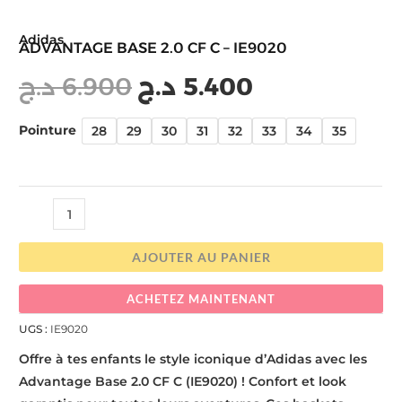
Adidas
ADVANTAGE BASE 2.0 CF C – IE9020
د.ج
6.900
د.ج
5.400
Pointure
28
29
30
31
32
33
34
35
AJOUTER AU PANIER
ACHETEZ MAINTENANT
UGS :
IE9020
Offre à tes enfants le style iconique d’Adidas avec les
Advantage Base 2.0 CF C (IE9020) ! Confort et look