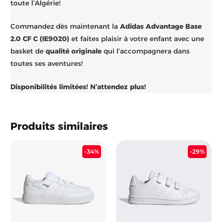
toute l’Algérie!
Commandez dès maintenant la
Adidas Advantage Base
2.0 CF C (IE9020)
et faites plaisir à votre enfant avec une
basket de
qualité originale
qui l’accompagnera dans
toutes ses aventures!
Disponibilités limitées! N’attendez plus!
Produits similaires
Le
Le
Le
Le
-34%
-29%
prix
prix
prix
prix
initial
actuel
initial
actu
était :
est :
était :
est :
7.900 د.ج.
5.250 د.ج.
7.900 د.ج.