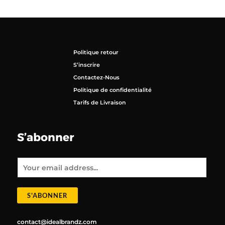
Politique retour
S’inscrire
Contactez-Nous
Politique de confidentialité
Tarifs de Livraison
S’abonner
E
m
a
i
l
*
S'ABONNER
contact@idealbrandz.com