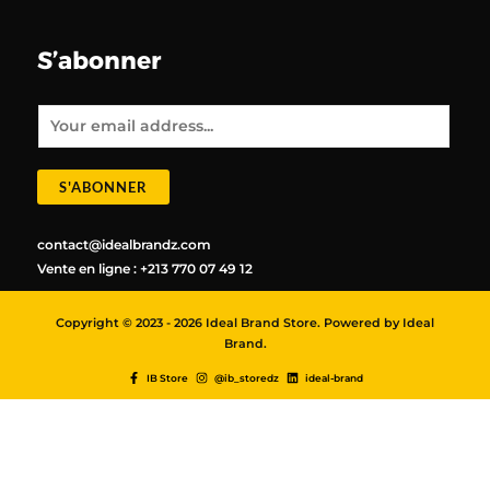
S’abonner
E
m
a
i
l
*
S'ABONNER
contact@idealbrandz.com
Vente en ligne : +213 770 07 49 12
Copyright © 2023 - 2026 Ideal Brand Store. Powered by Ideal
Brand.
IB Store
@ib_storedz
ideal-brand