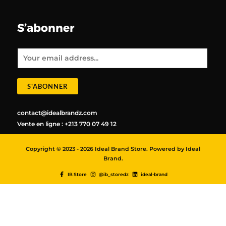
S’abonner
E
m
a
i
l
*
S'ABONNER
contact@idealbrandz.com
Vente en ligne : +213 770 07 49 12
Copyright © 2023 - 2026 Ideal Brand Store. Powered by Ideal
Brand.
IB Store
@ib_storedz
ideal-brand