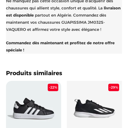
Ne manquez pas cette occasion unique d’acquérir des
chaussures qui allient style, confort et qualité. La
livraison
est disponible
partout en Algérie. Commandez dès
maintenant vos chaussures GUAPISSIMA JM032S-
VAQUERO et affirmez votre style avec élégance !
Commandez dès maintenant et profitez de notre offre
spéciale !
Produits similaires
Le
Le
Le
Le
-22%
-29%
prix
prix
prix
prix
initial
actuel
initial
actu
était :
est :
était :
est :
12.500 د.ج.
5.400 د.ج.
6.900 د.ج.