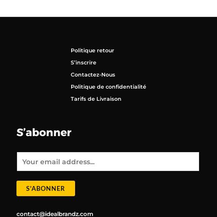
Politique retour
S’inscrire
Contactez-Nous
Politique de confidentialité
Tarifs de Livraison
S’abonner
E
m
a
i
l
*
S'ABONNER
contact@idealbrandz.com