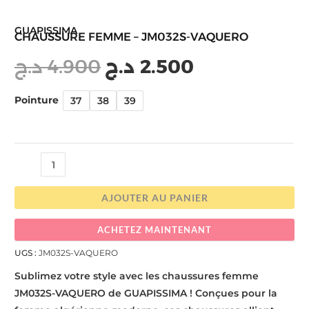
GUAPISSIMA
CHAUSSURE FEMME – JM032S-VAQUERO
د.ج
4.900
د.ج
2.500
Pointure
37
38
39
AJOUTER AU PANIER
ACHETEZ MAINTENANT
UGS :
JM032S-VAQUERO
Sublimez votre style avec les chaussures femme
JM032S-VAQUERO de GUAPISSIMA ! Conçues pour la