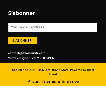
S’abonner
E
m
a
i
l
*
S'ABONNER
contact@idealbrandz.com
Vente en ligne : +213 770 07 49 12
Copyright © 2023 - 2026 Ideal Brand Store. Powered by Ideal
Brand.
IB Store
@ib_storedz
ideal-brand