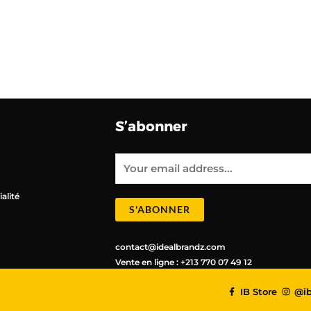
S’abonner
E
m
a
i
l
alité
*
S'ABONNER
contact@idealbrandz.com
Vente en ligne : +213 770 07 49 12
IB Store
@ib