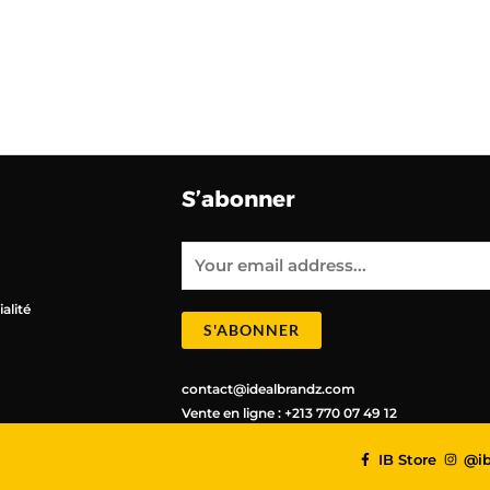
S’abonner
E
m
a
i
l
alité
*
S'ABONNER
contact@idealbrandz.com
Vente en ligne : +213 770 07 49 12
IB Store
@ib