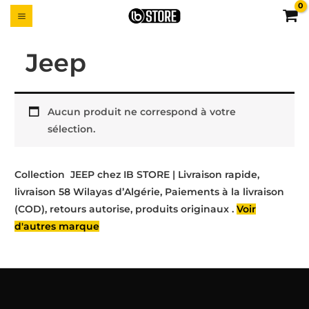
Aller
MAIN
UTTON
au
MENU
contenu
Jeep
Aucun produit ne correspond à votre
sélection.
Collection JEEP chez IB STORE | Livraison rapide,
livraison 58 Wilayas d’Algérie, Paiements à la livraison
(COD), retours autorise, produits originaux .
Voir
d'autres marque