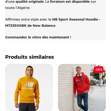
d’une
qualité originale
. La
livraison est disponible
sur
toute l’Algérie.
Affirmez votre style avec le
NB Sport Seasonal Hoodie –
MT23900BK de New Balance
.
Commandez le vôtre dès maintenant !
Produits similaires
Le
Le
-28%
prix
prix
initial
actu
était :
est :
6.800 د.ج.