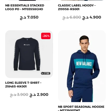
NB ESSENTIALS STACKED
CLASSIC LABEL HOODY –
LOGO PO – MT03558GHO
219958-RS001
د.ج
7.050
د.ج
6.800
د.ج
4.900
Le
Le
-26%
prix
prix
initial
actuel
était :
est :
2.900 د.ج.
3.900 د.ج.
LONG SLEEVE T-SHIRT –
218485-KK001
د.ج
3.900
د.ج
2.900
NB SPORT SEASONAL HOODIE
– MT23900TMT