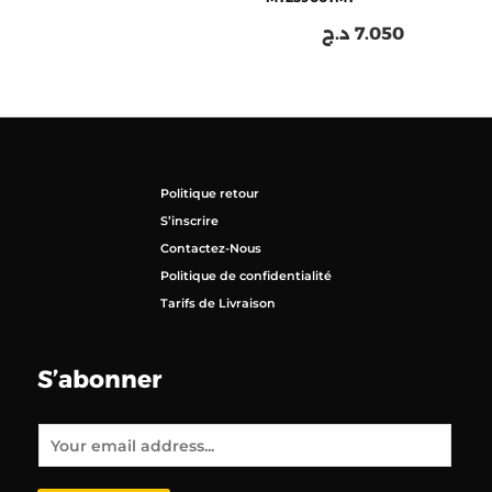
د.ج
7.050
Politique retour
S’inscrire
Contactez-Nous
Politique de confidentialité
Tarifs de Livraison
S’abonner
E
m
a
i
l
*