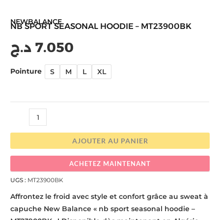
NEWBALANCE
NB SPORT SEASONAL HOODIE – MT23900BK
د.ج
7.050
Pointure
S
M
L
XL
AJOUTER AU PANIER
ACHETEZ MAINTENANT
UGS :
MT23900BK
Affrontez le froid avec style et confort grâce au sweat à
capuche New Balance « nb sport seasonal hoodie –