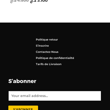
د.ج
4.500
د.ج
3.100
Politique retour
S’inscrire
Contactez-Nous
Politique de confidentialité
Tarifs de Livraison
S’abonner
E
m
a
i
l
*
S'ABONNER