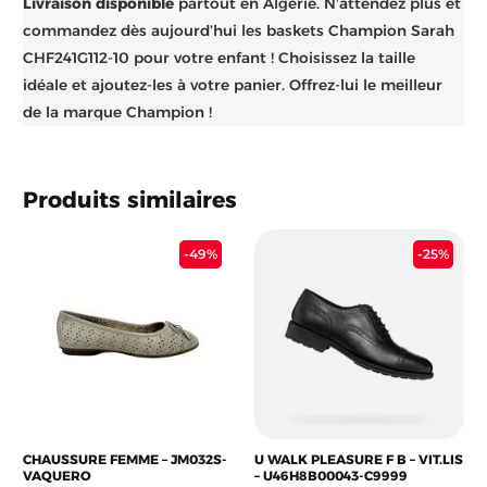
Livraison disponible
partout en Algérie. N’attendez plus et
commandez dès aujourd’hui les baskets Champion Sarah
CHF241G112-10 pour votre enfant ! Choisissez la taille
idéale et ajoutez-les à votre panier. Offrez-lui le meilleur
de la marque Champion !
Produits similaires
Le
Le
Le
Le
-49%
-25%
prix
prix
prix
pri
initial
actuel
initial
act
était :
est :
était :
est 
26.900 د.ج.
2.500 د.ج.
4.900 د.ج.
CHAUSSURE FEMME – JM032S-
U WALK PLEASURE F B – VIT.LIS
VAQUERO
– U46H8B00043-C9999