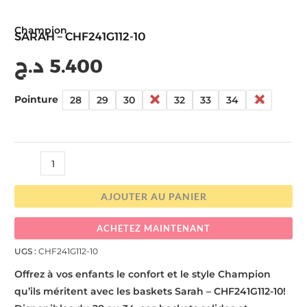
Champion
SARAH – CHF241G112-10
د.ج
5.400
Pointure
28
29
30
31
32
33
34
35
AJOUTER AU PANIER
ACHETEZ MAINTENANT
UGS :
CHF241G112-10
Offrez à vos enfants le confort et le style Champion
qu’ils méritent avec les baskets Sarah – CHF241G112-10!