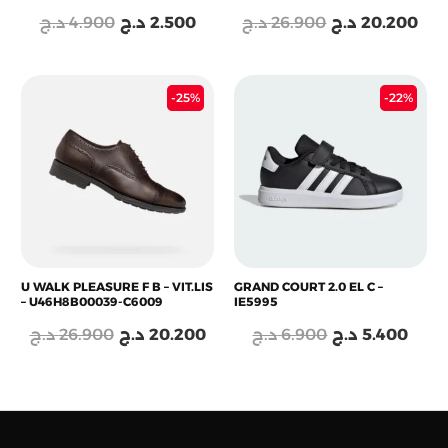
د.ج
4.900
د.ج
2.500
د.ج
26.900
د.ج
20.200
Le
Le
Le
Le
-25%
-22%
prix
prix
prix
prix
initial
actuel
initial
actu
était :
est :
était :
est :
6.900 د.ج.
20.200 د.ج.
26.900 د.ج.
U WALK PLEASURE F B – VIT.LIS
GRAND COURT 2.0 EL C –
– U46H8B00039-C6009
IE5995
د.ج
26.900
د.ج
20.200
د.ج
6.900
د.ج
5.400