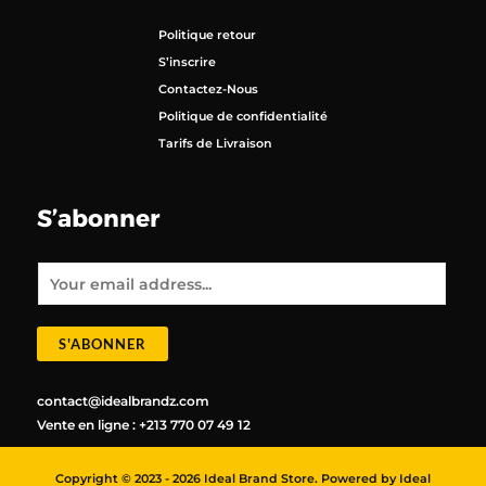
Politique retour
S’inscrire
Contactez-Nous
Politique de confidentialité
Tarifs de Livraison
S’abonner
E
m
a
i
l
*
S'ABONNER
contact@idealbrandz.com
Vente en ligne : +213 770 07 49 12
Copyright © 2023 - 2026 Ideal Brand Store. Powered by Ideal