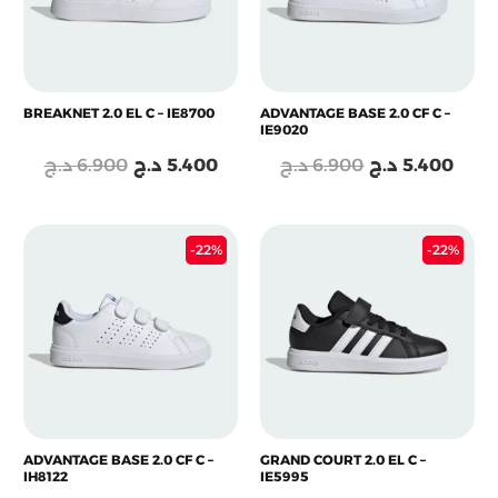
BREAKNET 2.0 EL C – IE8700
ADVANTAGE BASE 2.0 CF C –
IE9020
د.ج
6.900
د.ج
5.400
د.ج
6.900
د.ج
5.400
Le
Le
Le
Le
-22%
-22%
prix
prix
prix
prix
initial
actuel
initial
actu
était :
est :
était :
est :
6.900 د.ج.
5.400 د.ج.
6.900 د.ج.
ADVANTAGE BASE 2.0 CF C –
GRAND COURT 2.0 EL C –
IH8122
IE5995