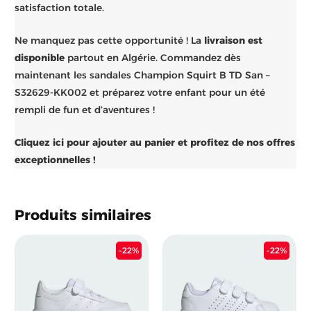
satisfaction totale.
Ne manquez pas cette opportunité ! La
livraison est
disponible
partout en Algérie. Commandez dès
maintenant les sandales Champion Squirt B TD San –
S32629-KK002 et préparez votre enfant pour un été
rempli de fun et d’aventures !
Cliquez ici pour ajouter au panier et profitez de nos offres
exceptionnelles !
Produits similaires
Le
Le
Le
Le
-22%
-22%
prix
prix
prix
prix
initial
actuel
initial
actu
était :
est :
était :
est :
6.900 د.ج.
5.400 د.ج.
6.900 د.ج.