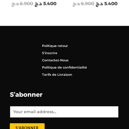
د.ج
6.900
د.ج
5.400
د.ج
6.900
د.ج
5.400
Politique retour
S’inscrire
Contactez-Nous
Politique de confidentialité
Tarifs de Livraison
S’abonner
E
m
a
i
l
*
S'ABONNER