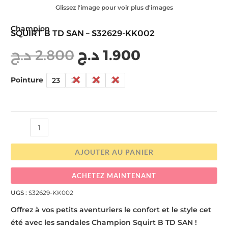
Glissez l'image pour voir plus d'images
Champion
SQUIRT B TD SAN – S32629-KK002
د.ج
2.800
د.ج
1.900
Pointure
23
24
25
26
AJOUTER AU PANIER
ACHETEZ MAINTENANT
UGS :
S32629-KK002
Offrez à vos petits aventuriers le confort et le style cet
été avec les sandales Champion Squirt B TD SAN !