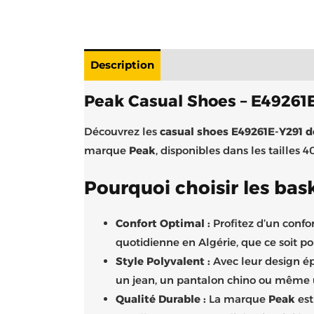
Description
Livraison
Informations 
Peak Casual Shoes – E49261E-
Découvrez les
casual shoes E49261E-Y291 
marque
Peak
, disponibles dans les tailles 
Pourquoi choisir les bas
Confort Optimal :
Profitez d’un confo
quotidienne en Algérie, que ce soit pour
Style Polyvalent :
Avec leur design ép
un jean, un pantalon chino ou même u
Qualité Durable :
La marque
Peak
est