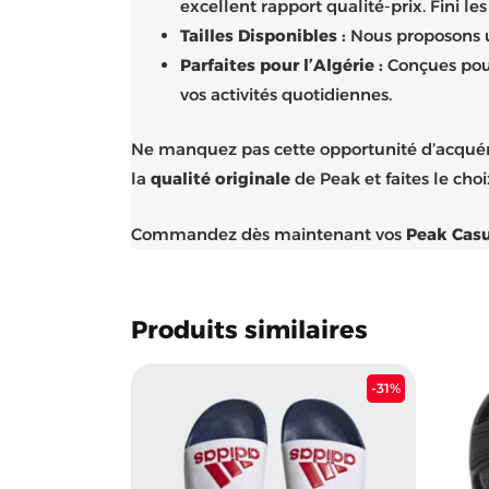
excellent rapport qualité-prix. Fini l
Tailles Disponibles :
Nous proposons un
Parfaites pour l’Algérie :
Conçues pour
vos activités quotidiennes.
Ne manquez pas cette opportunité d’acquér
la
qualité originale
de Peak et faites le choi
Commandez dès maintenant vos
Peak Casu
Produits similaires
Le
Le
-31%
prix
prix
initial
actuel
était :
est :
3.100 د.ج.
4.500 د.ج.