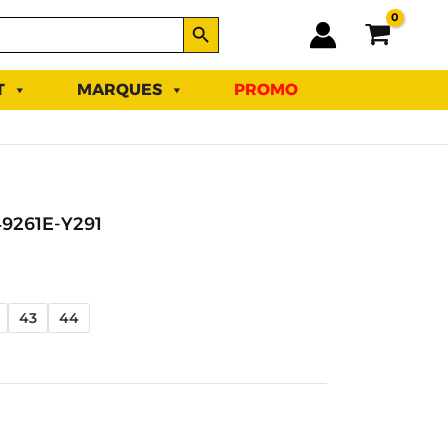
SEARCH BUTTON
T
MARQUES
PROMO
9261E-Y291
43
44