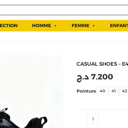
ECTION
HOMME
FEMME
ENFAN
quantité
CASUAL SHOES – E4
de
casual
د.ج
7.200
shoes
-
Pointure
40
41
42
E49261E-
Y291