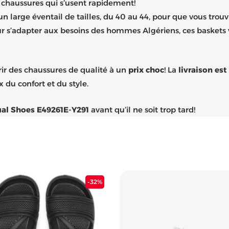
es chaussures qui s’usent rapidement!
 large éventail de tailles, du 40 au 44, pour que vous trouvie
 s’adapter aux besoins des hommes Algériens, ces baskets vo
ir des chaussures de qualité à un
prix choc
! La
livraison est
x du confort et du style.
al Shoes E49261E-Y291
avant qu’il ne soit trop tard!
Le
Le
Le
-32%
prix
prix
prix
initial
actuel
initial
était :
est :
était :
6.900 د.ج.
1.900 د.ج.
2.800 د.ج.