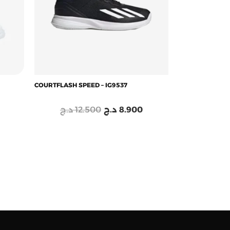
COURTFLASH SPEED – IG9537
د.ج
12.500
د.ج
8.900