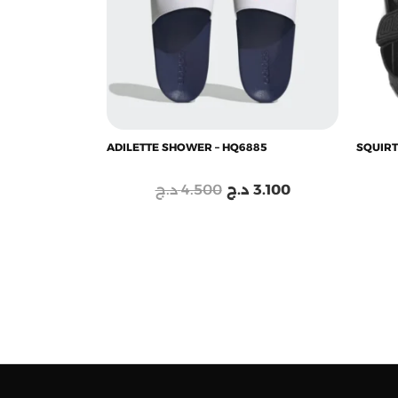
ADILETTE SHOWER – HQ6885
SQUIRT
د.ج
4.500
د.ج
3.100