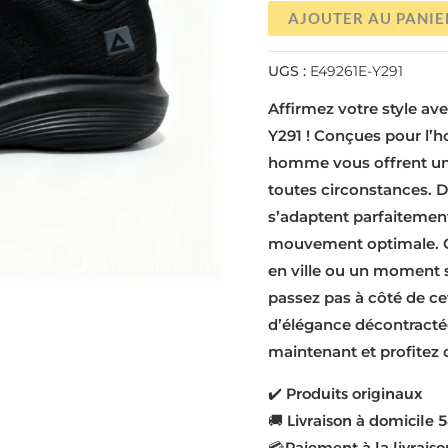
AJOUTER AU PANIE
UGS :
E49261E-Y291
Affirmez votre style av
Y291 ! Conçues pour l’
homme vous offrent un 
toutes circonstances. Di
s’adaptent parfaitement
mouvement optimale. Qu
en ville ou un moment s
passez pas à côté de ce
d’élégance décontract
maintenant et profitez 
✔️ Produits originaux
🚚 Livraison à domicile 5
💳 Paiement à la livraiso