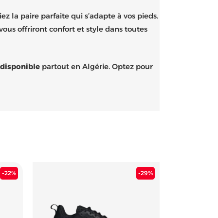
z la paire parfaite qui s’adapte à vos pieds.
us offriront confort et style dans toutes
 disponible
partout en Algérie. Optez pour
Le
Le
Le
-22%
-29%
prix
prix
prix
actuel
initial
actuel
est :
était :
est :
8.900 د.ج.
12.500 د.ج.
5.400 د.ج.