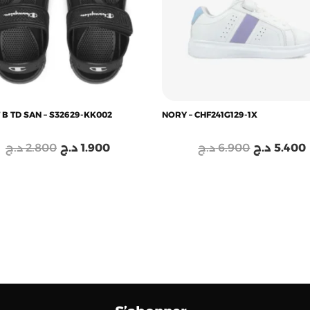
 B TD SAN – S32629-KK002
NORY – CHF241G129-1X
د.ج
2.800
د.ج
1.900
د.ج
6.900
د.ج
5.400