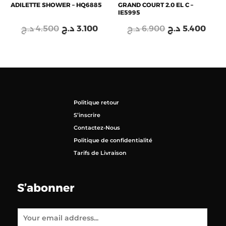
ADILETTE SHOWER – HQ6885
GRAND COURT 2.0 EL C –
IE5995
د.ج
4.500
د.ج
3.100
د.ج
6.900
د.ج
5.400
Politique retour
S’inscrire
Contactez-Nous
Politique de confidentialité
Tarifs de Livraison
S’abonner
E
m
a