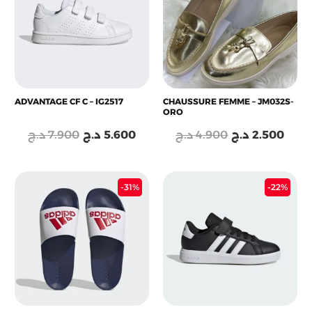
était :
est :
était :
est :
4.900 د.ج.
5.600 د.ج.
7.900 د.ج.
ADVANTAGE CF C – IG2517
CHAUSSURE FEMME – JM032S-
ORO
د.ج
7.900
د.ج
5.600
د.ج
4.900
د.ج
2.500
Le
Le
Le
Le
-31%
-22%
prix
prix
prix
prix
initial
actuel
initial
actu
était :
est :
était :
est :
6.900 د.ج.
3.100 د.ج.
4.500 د.ج.