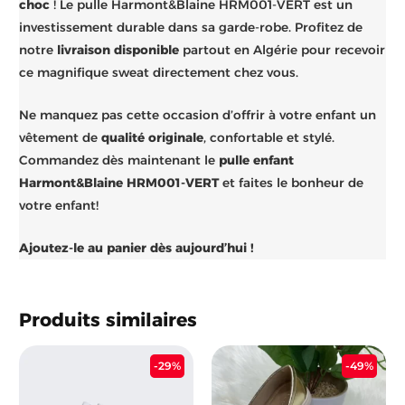
choc
! Le pulle Harmont&Blaine HRM001-VERT est un
investissement durable dans sa garde-robe. Profitez de
notre
livraison disponible
partout en Algérie pour recevoir
ce magnifique sweat directement chez vous.
Ne manquez pas cette occasion d’offrir à votre enfant un
vêtement de
qualité originale
, confortable et stylé.
Commandez dès maintenant le
pulle enfant
Harmont&Blaine HRM001-VERT
et faites le bonheur de
votre enfant!
Ajoutez-le au panier dès aujourd’hui !
Produits similaires
Le
Le
Le
Le
-29%
-49%
prix
prix
prix
prix
initial
actuel
initial
actu